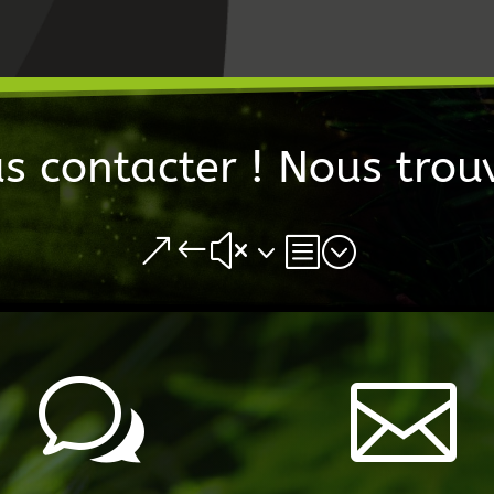
s contacter ! Nous trouv
&#x3b;
w
