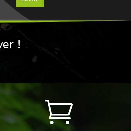
er !
