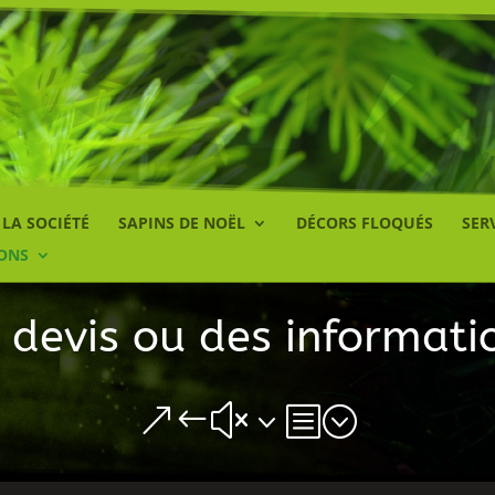
LA SOCIÉTÉ
SAPINS DE NOËL
DÉCORS FLOQUÉS
SER
ONS
 devis ou des informati
&#x3b;