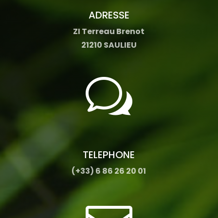
ADRESSE
ZI Terreau Brenot
21210 SAULIEU
w
TELEPHONE
(+33) 6 86 26 20 01