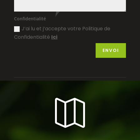
Confidentialité
J’ai lu et j’accepte votre Politique de
Confidentialité
Ici
ENVOI
