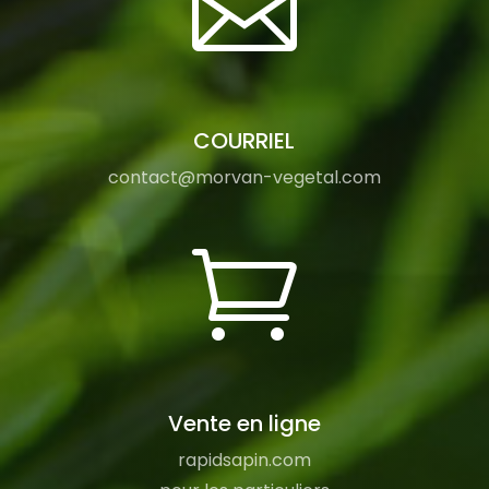

COURRIEL
contact@morvan-vegetal.com

Vente en ligne
rapidsapin.com